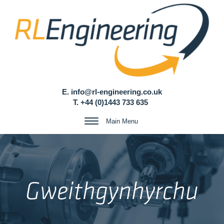
Skip
to
content
E.
info@rl-engineering.co.uk
T.
+44 (0)1443 733 635
TOGGLE
Main Menu
NAVIGATION
Gweithgynhyrchu