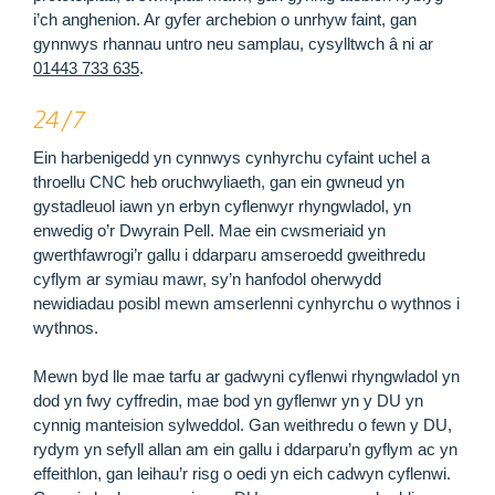
i’ch anghenion. Ar gyfer archebion o unrhyw faint, gan
gynnwys rhannau untro neu samplau, cysylltwch â ni ar
01443 733 635
.
24/7
Ein harbenigedd yn cynnwys cynhyrchu cyfaint uchel a
throellu CNC heb oruchwyliaeth, gan ein gwneud yn
gystadleuol iawn yn erbyn cyflenwyr rhyngwladol, yn
enwedig o’r Dwyrain Pell. Mae ein cwsmeriaid yn
gwerthfawrogi’r gallu i ddarparu amseroedd gweithredu
cyflym ar symiau mawr, sy’n hanfodol oherwydd
newidiadau posibl mewn amserlenni cynhyrchu o wythnos i
wythnos.
Mewn byd lle mae tarfu ar gadwyni cyflenwi rhyngwladol yn
dod yn fwy cyffredin, mae bod yn gyflenwr yn y DU yn
cynnig manteision sylweddol. Gan weithredu o fewn y DU,
rydym yn sefyll allan am ein gallu i ddarparu’n gyflym ac yn
effeithlon, gan leihau’r risg o oedi yn eich cadwyn cyflenwi.