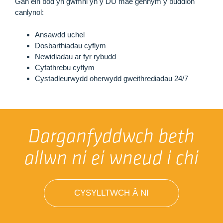
Gan ein bod yn gwmni yn y DU mae gennym y buddion
canlynol:
Ansawdd uchel
Dosbarthiadau cyflym
Newidiadau ar fyr rybudd
Cyfathrebu cyflym
Cystadleurwydd oherwydd gweithrediadau 24/7
Darganfyddwch beth
allwn ni ei wneud i chi
CYSYLLTWCH Â NI