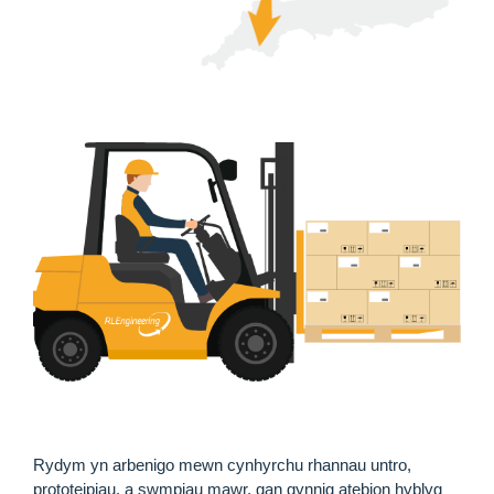
Rydym yn arbenigo mewn cynhyrchu rhannau untro,
prototeipiau, a swmpiau mawr, gan gynnig atebion hyblyg