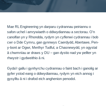
Mae RL Engineering yn darparu cydrannau peiriannu o
safon uchel i amrywiaeth o ddiwydiannau a sectorau. O’n
canolfan yn y Rhondda, rydym yn cyflenwi cydrannau i bob
cwr o Dde Cymru, gan gynnwys Caerdydd, Abertawe, Pen-
y-bont ar Ogwr, Merthyr Tudful, a Chasnewydd, yn ogystal
â chwmnïau ar draws y DU – gan dystio nad yw pellter yn
rhwystr i gydweithio â ni.
Gyda’r gallu i gynhyrchu cydrannau o faint bach i ganolig ar
gyfer ystod eang o ddiwydiannau, rydym yn eich annog i
gysylltu â ni i drafod eich anghenion penodol.